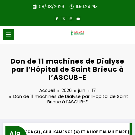
Aller
08/08/2026
11:50:24 PM
au
contenu
ASCUB-E
Bien-être social
Don de 11 machines de Dialyse
par l’Hôpital de Saint Brieuc à
l’ASCUB-E
Accueil
2026
juin
17
Don de 11 machines de Dialyse par l’Hôpital de Saint
Brieuc à l’ASCUB-E
A la
DON DE L’ASCUB-E DES MACHINES DE DIALYSE A : HOPITAL REGIONAL DE GITEGA (3) , CHU-KAMENGE (4) ET A HOPITAL MILITAIRE (4).