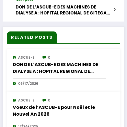
DON DE L’ASCUB-E DES MACHINES DE
DIALYSE A : HOPITAL REGIONAL DE GITEGA
(3) , CHU-KAMENGE (4) ET A HOPITAL
MILITAIRE (4).
RELATED POSTS
ASCUB-E
0
DON DE L’ASCUB-E DES MACHINES DE
DIALYSE A : HOPITAL REGIONAL DE
GITEGA (3) , CHU-KAMENGE (4) ET A
06/17/2026
HOPITAL MILITAIRE (4).
ASCUB-E
0
Voeux de l’ASCUB-E pour Noël et le
Nouvel An 2026
12/24/2025