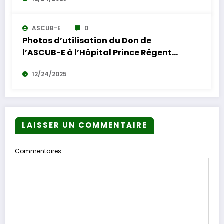
ASCUB-E
0
Photos d’utilisation du Don de
l’ASCUB-E à l’Hôpital Prince Régent
Charles à BUYENZI – BUJUMBURA-
12/24/2025
BURUNDI
LAISSER UN COMMENTAIRE
Commentaires