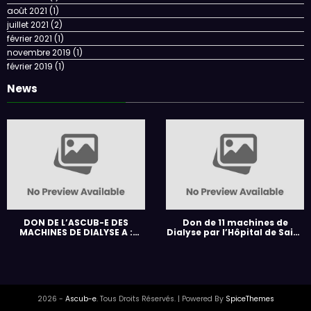
août 2021
(1)
juillet 2021
(2)
février 2021
(1)
novembre 2019
(1)
février 2019
(1)
News
DON DE L’ASCUB-E DES
Don de 11 machines de
MACHINES DE DIALYSE A :
Dialyse par l’Hôpital de Saint
HOPITAL REGIONAL DE GITEGA
Brieuc à l’ASCUB-E
(3) , CHU-KAMENGE (4) ET A
HOPITAL MILITAIRE (4).
2026 -
Ascub-e
. Tous Droits Réservés. | Powered By
SpiceThemes