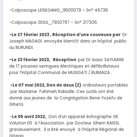
-Colposcope LEISEGANG
:
9500079 – Sn° 46736
-Colposcope ZEISS
:
7900797 – Sn° 217306
-Le 27 février 2023 , Réception d’une couveuse par
Dr
Joseph MAGAGI. envoyée bientôt dans un hôpital public
au BURUNDI.
-Le 23 février 2023, Réception
par Dr Isaac SAYUMWE
de 17 pousses seringues électriques et défibrillateurs
pour l’Hôpital Communal de MUSIGATI / BUBANZA .
-Le 07 mai 2022, Don de deux (2)
ordinateurs portables
par Madame Fahimeh Rabiolle. Ces outils ont été
donné aux jeunes de la Congrégation Bene Yozefu de
Giheta
–
Le 05 avril 2022,
Don d’un appareil échographe GE
Volution E6 à l’Association par Docteur Sihem RAISSI,
gracieusement. Il a été envoyé à l’Hôpital Régional de
Gitega.