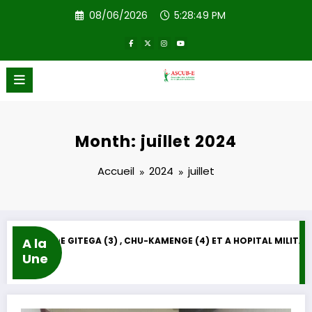
Aller
08/06/2026
5:28:49 PM
au
contenu
ASCUB-E
Bien-être social
Month: juillet 2024
Accueil
2024
juillet
A la
DON DE L’ASCUB-E DES MACHINES DE DIALYSE A : HOPITAL REGIONAL DE GITEGA (3) , CHU-KAMENGE (4) ET A HOPITAL 
Une