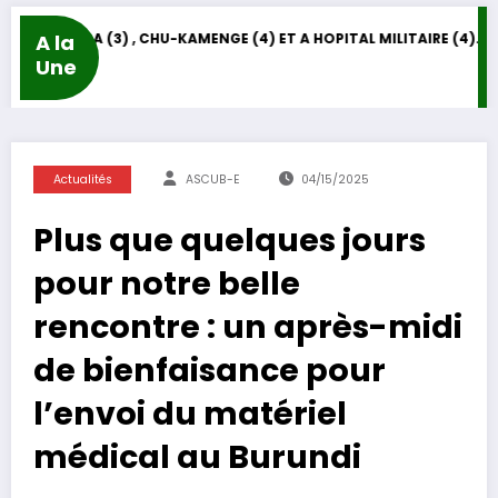
A la
DON DE L’ASCUB-E DES MACHINES DE DIALYSE A : HOPITAL REGIONAL DE GITEGA (3) , CHU-KAMENGE (4) ET A HOPITAL MILITAIRE (4).
06/
Une
Actualités
ASCUB-E
04/15/2025
Plus que quelques jours
pour notre belle
rencontre : un après-midi
de bienfaisance pour
l’envoi du matériel
médical au Burundi