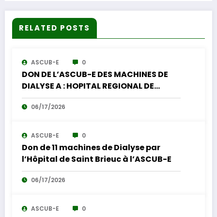
RELATED POSTS
ASCUB-E
0
DON DE L’ASCUB-E DES MACHINES DE
DIALYSE A : HOPITAL REGIONAL DE
GITEGA (3) , CHU-KAMENGE (4) ET A
06/17/2026
HOPITAL MILITAIRE (4).
ASCUB-E
0
Don de 11 machines de Dialyse par
l’Hôpital de Saint Brieuc à l’ASCUB-E
06/17/2026
ASCUB-E
0